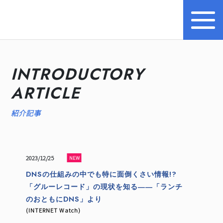
トップ
Internet Week とは
プログラム
INTRODUCTORY
お知らせ
ARTICLE
協賛
紹介記事
運営
会場
2023/12/25
DNSの仕組みの中でも特に面倒くさい情報!?
BASICオンデマンド
「グルーレコード」の現状を知る――「ランチ
のおともにDNS」より
過去のIW
(INTERNET Watch)