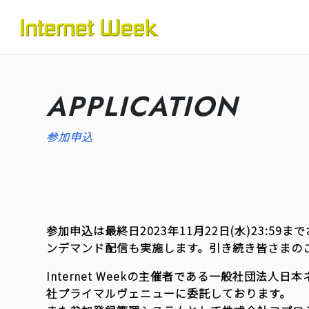
トップ
Internet Week とは
プログラム
APPLICATION
お知らせ
参加申込
協賛
運営
会場
参加申込は最終日2023年11月22日(水)23
ンデマンド配信も実施します。引き続き皆さまの
BASICオンデマンド
Internet Weekの主催者である一般社団法人日本
社プライマルヴェニューに委託しております。
参加申込