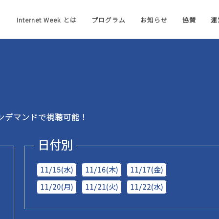
Internet Week とは
プログラム
お知らせ
協賛
運
ンデマンドで視聴可能！
日付別
11/15(水)
11/16(木)
11/17(金)
11/20(月)
11/21(火)
11/22(水)