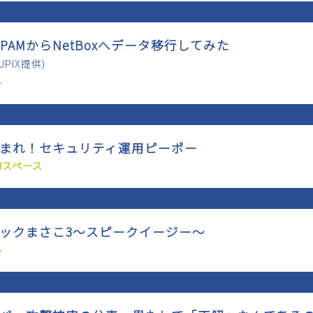
hpIPAMからNetBoxへデータ移行してみた
PIX提供)
ル
あつまれ！セキュリティ運用ピーポー
的スペース
スナックまさこ3～スピークイージー～
ル