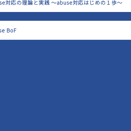
buse対応の理論と実践 ～abuse対応はじめの１歩～
se BoF