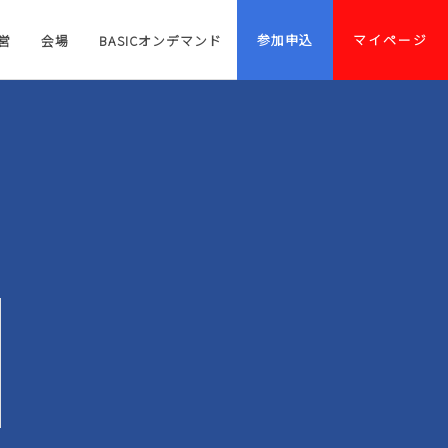
参加申込
マイページ
営
会場
BASICオンデマンド