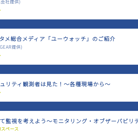
株式会社提供)
ル
エンタメ総合メディア「ユーウォッチ」のご紹介
GEAR提供)
ル
セキュリティ観測者は見た！〜各種現場から〜
ル
改めて監視を考えよう〜モニタリング・オブザーバビリ
的スペース