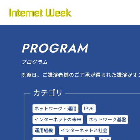
トップ
Internet Week とは
プログラム
PROGRAM
お知らせ
プログラム
協賛
※後日、ご講演者様のご了承が得られた講演がオ
運営
カテゴリ
会場
ネットワーク・運用
IPv6
BASICオンデマンド
インターネットの未来
ネットワーク基盤
運用組織
インターネットと社会
参加申込