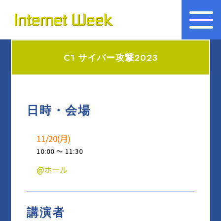
トップ
Internet Week とは
C1 サイバー攻撃2023
プログラム
お知らせ
日時・会場
協賛
運営
11/20(月)
10:00 ～ 11:30
会場
@ホール
BASICオンデマンド
講演者
参加申込