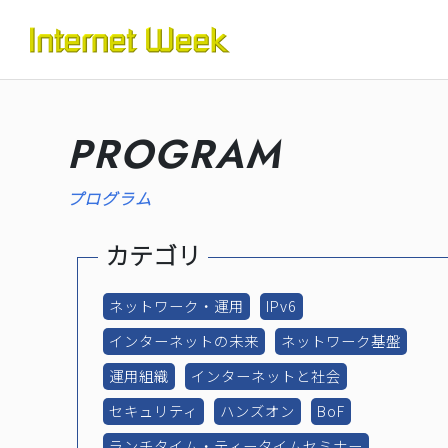
トップ
Internet Week とは
プログラム
PROGRAM
お知らせ
プログラム
協賛
カテゴリ
運営
ネットワーク・運用
IPv6
会場
インターネットの未来
ネットワーク基盤
BASICオンデマンド
運用組織
インターネットと社会
セキュリティ
ハンズオン
BoF
参加申込
ランチタイム・ティータイムセミナー