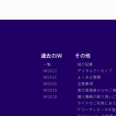
過去のIW
その他
一覧
紹介記事
IW2022
デジタルアーカイブ
IW2021
よくある質問
IW2020
注意事項
IW2019
実行委員長からのご
IW2018
個人情報の取り扱い
サイトのご利用にあ
ITコーディネータの
ISC2メンバーの皆様