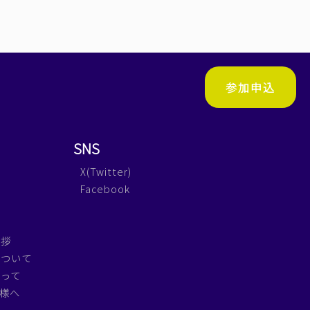
参加申込
SNS
X(Twitter)
Facebook
挨拶
について
たって
皆様へ
へ