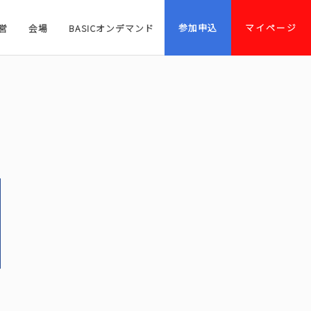
参加申込
マイページ
営
会場
BASICオンデマンド