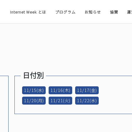
Internet Week とは
プログラム
お知らせ
協賛
運
日付別
11/15(水)
11/16(木)
11/17(金)
11/20(月)
11/21(火)
11/22(水)