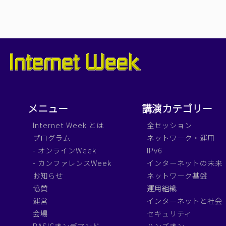
メニュー
講演カテゴリー
Internet Week とは
全セッション
プログラム
ネットワーク・運用
- オンラインWeek
IPv6
- カンファレンスWeek
インターネットの未来
お知らせ
ネットワーク基盤
協賛
運用組織
運営
インターネットと社会
会場
セキュリティ
BASICオンデマンド
ハンズオン