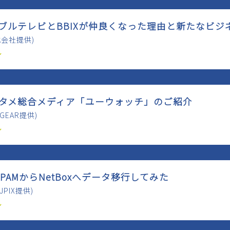
ケーブルテレビとBBIXが仲良くなった理由と新たなビジネ
株式会社提供)
ル
エンタメ総合メディア「ユーウォッチ」のご紹介
GEAR提供)
ル
hpIPAMからNetBoxへデータ移行してみた
PIX提供)
ル