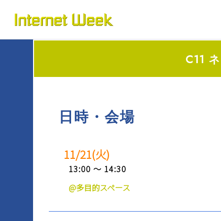
トップ
Internet Week とは
C11
プログラム
お知らせ
協賛
日時・会場
運営
11/21(火)
会場
13:00 ～ 14:30
BASICオンデマンド
@多目的スペース
参加申込