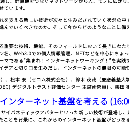
経過し、計算機をつなぐネットワークから人、モノに広がり
せています。
れを支える新しい技術が次々と生みだされていく状況の中
進んでいくべきなのか。そして今からどのようなことに備
る重要な技術、機能、そのフィールドにおいて長きにわた
名、Web3.0での個人情報管理、NFTなどを中心にち
ーマである”集まれ！インターネットワーキング！”を実践
イデアと切り口を生みだし、インターネットの無限の可能
、松本 泰（セコム株式会社）、鈴木 茂哉（慶應義塾大学/
EC) デジタルトラスト評価センター 主席研究員) 、栗田 
ーネット基盤を考える (16:00 – 
ト、サイバネティックアバターといった新しい技術が登場し
たことを背景に、これからのインターネット基盤がどうあ