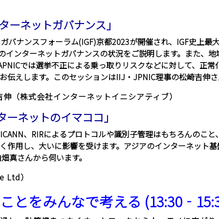
年のインターネットガバナンス」
バナンスフォーラム(IGF)京都2023が開催され、IGF史上最
3年のインターネットガバナンスの状況をご説明します。また、地域
全、APNICでは選挙不正による乗っ取りリスクなどに対して、正
伝えします。このセッションはIIJ・JPNIC理事の松崎吉伸さ
 吉伸（株式会社インターネットイニシアティブ）
のインターネットのイマココ」
、ICANN、RIRによるプロトコルや識別子管理はもちろんの
く作用し、大いに影響を受けます。アジアのインターネット基
白畑真さんから伺います。
e Ltd）
をみんなで考える (13:30‐15:3