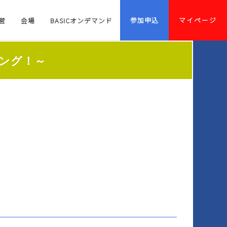
参加申込
マイページ
営
会場
BASICオンデマンド
キング！～