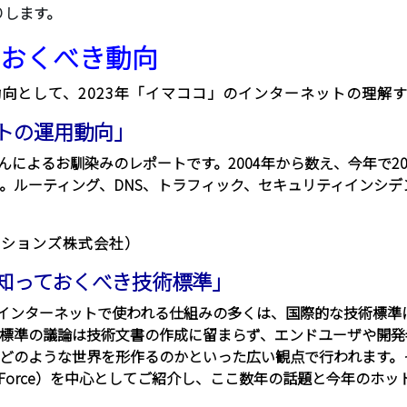
送りします。
ておくべき動向
動向として、2023年「イマココ」のインターネットの理
ネットの運用動向」
んによるお馴染みのレポートです。2004年から数え、今年で
。ルーティング、DNS、トラフィック、セキュリティインシデン
ーションズ株式会社）
議から知っておくべき技術標準」
といったインターネットで使われる仕組みの多くは、国際的な技術
標準の議論は技術文書の作成に留まらず、エンドユーザや開発
どのような世界を形作るのかといった広い観点で行われます。そ
ering Task Force）を中心としてご紹介し、ここ数年の話題と今年