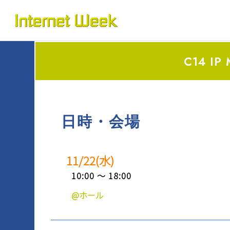
トップ
Internet Week とは
C14 
プログラム
お知らせ
協賛
日時・会場
運営
11/22(水)
会場
10:00 ～ 18:00
BASICオンデマンド
@ホール
参加申込