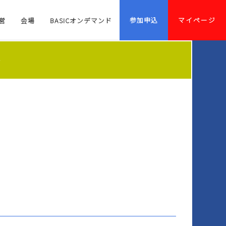
参加申込
マイページ
営
会場
BASICオンデマンド
～