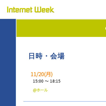
トップ
Internet Week とは
プログラム
お知らせ
協賛
日時・会場
運営
11/20(月)
会場
15:00 ～ 18:15
BASICオンデマンド
@ホール
参加申込