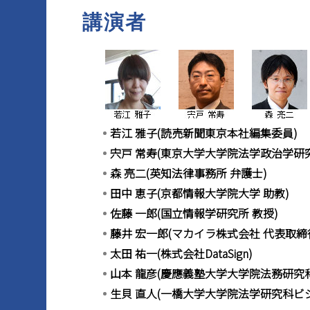
講演者
マイページ
若江 雅子(読売新聞東京本社編集委員)
宍戸 常寿(東京大学大学院法学政治学研
森 亮二(英知法律事務所 弁護士)
田中 恵子(京都情報大学院大学 助教)
佐藤 一郎(国立情報学研究所 教授)
藤井 宏一郎(マカイラ株式会社 代表取締
太田 祐一(株式会社DataSign)
山本 龍彦(慶應義塾大学大学院法務研究科
生貝 直人(一橋大学大学院法学研究科ビ