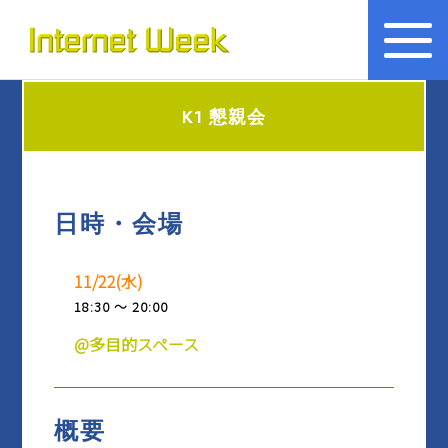
トップ
Internet Week とは
K1 懇親会
プログラム
お知らせ
日時・会場
協賛
運営
11/22(水)
18:30 ～ 20:00
会場
@多目的スペース
BASICオンデマンド
概要
参加申込