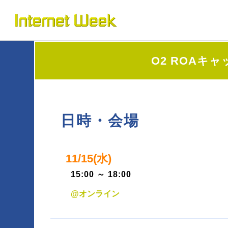
トップ
Internet Week とは
O2 ROAキ
プログラム
お知らせ
協賛
日時・会場
運営
11/15(水)
会場
15:00 ～ 18:00
BASICオンデマンド
@オンライン
参加申込