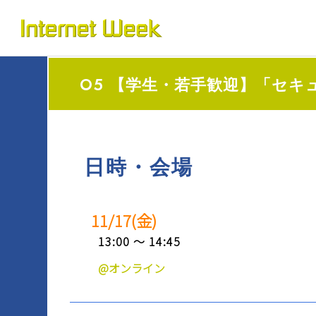
トップ
Internet Week とは
O5 【学生・若手歓迎】「セ
プログラム
お知らせ
協賛
日時・会場
運営
11/17(金)
会場
13:00 ～ 14:45
BASICオンデマンド
@オンライン
参加申込