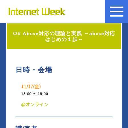
トップ
Internet Week とは
O6 Abuse対応の理論と実践 ～abuse対応
プログラム
はじめの１歩～
お知らせ
協賛
日時・会場
運営
11/17(金)
会場
15:00 ～ 18:00
BASICオンデマンド
@オンライン
参加申込