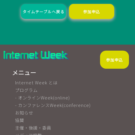
タイムテーブルへ戻る
参加申込
参加申込
メニュー
Internet Week とは
プログラム
- オンラインWeek(online)
- カンファレンスWeek(conference)
お知らせ
協賛
主催・後援・委員