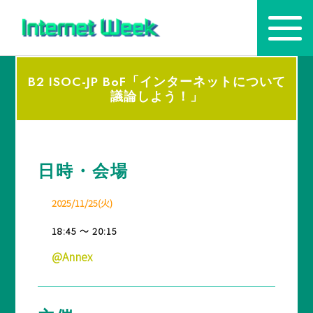
B2 ISOC-JP BoF「インターネットについて
トップ
議論しよう！」
Internet Week とは
プログラム
日時・会場
お知らせ
2025/11/25(火)
協賛
18:45 ～ 20:15
主催・後援・委員
@Annex
会場
メディア掲載