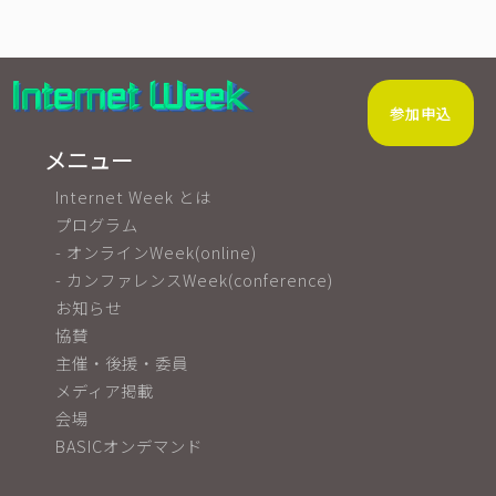
参加申込
メニュー
Internet Week とは
プログラム
- オンラインWeek(online)
- カンファレンスWeek(conference)
お知らせ
協賛
主催・後援・委員
メディア掲載
会場
BASICオンデマンド