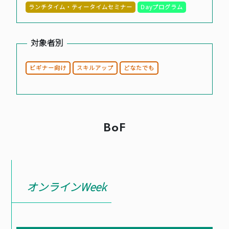
ランチタイム・ティータイムセミナー
Dayプログラム
BASICオンデマンド
対象者別
参加申込
ビギナー向け
スキルアップ
どなたでも
マイページ
BoF
オンラインWeek