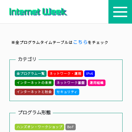
トップ
こちら
※全プログラムタイムテーブルは
をチェック
Internet Week とは
カテゴリ
プログラム
全プログラム一覧
ネットワーク・運用
IPv6
お知らせ
インターネットの未来
ネットワーク基盤
運用組織
協賛
インターネットと社会
セキュリティ
主催・後援・委員
プログラム形態
会場
ハンズオン・ワークショップ
BoF
メディア掲載