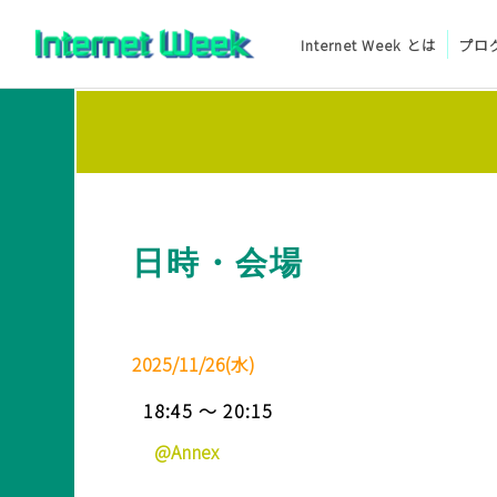
Internet Week とは
プロ
トップ
Internet Week とは
プログラム
日時・会場
お知らせ
協賛
2025/11/26(水)
主催・後援・委員
18:45 ～ 20:15
会場
@Annex
メディア掲載