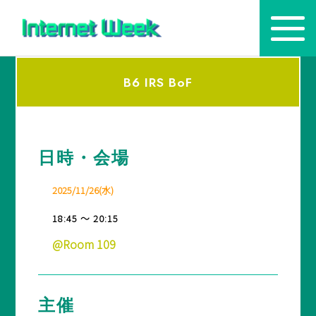
B6 IRS BoF
トップ
Internet Week とは
日時・会場
プログラム
お知らせ
2025/11/26(水)
協賛
18:45 ～ 20:15
@Room 109
主催・後援・委員
会場
主催
メディア掲載