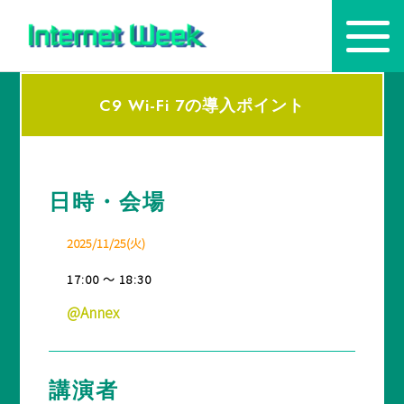
C9 Wi-Fi 7の導入ポイント
トップ
Internet Week とは
日時・会場
プログラム
お知らせ
2025/11/25(火)
協賛
17:00 ～ 18:30
@Annex
主催・後援・委員
会場
講演者
メディア掲載