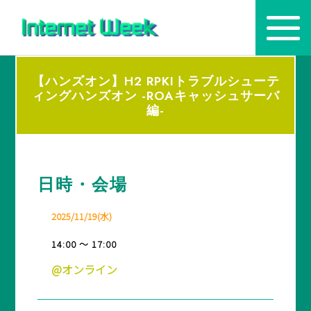
【ハンズオン】H2 RPKIトラブルシューテ
トップ
ィングハンズオン -ROAキャッシュサーバ
編-
Internet Week とは
プログラム
日時・会場
お知らせ
協賛
2025/11/19(水)
14:00 ～ 17:00
主催・後援・委員
@オンライン
会場
メディア掲載