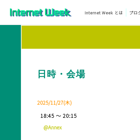
Internet Week とは
プロ
トップ
Internet Week とは
プログラム
日時・会場
お知らせ
協賛
2025/11/27(木)
主催・後援・委員
18:45 ～ 20:15
会場
@Annex
メディア掲載