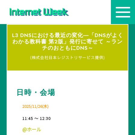
L3 DNSにおける最近の変化―「DNSがよく
トップ
わかる教科書 第2版」発行に寄せて ～ラン
チのおともにDNS～
Internet Week とは
(株式会社日本レジストリサービス提供)
プログラム
お知らせ
日時・会場
協賛
2025/11/26(水)
主催・後援・委員
11:45 ～ 12:30
会場
@ホール
メディア掲載