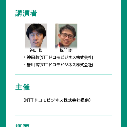
講演者
BASICオンデマンド
参加申込
神田 敦(NTTドコモビジネス株式会社)
マイページ
皆川 諒(NTTドコモビジネス株式会社)
主催
（NTTドコモビジネス株式会社提供）