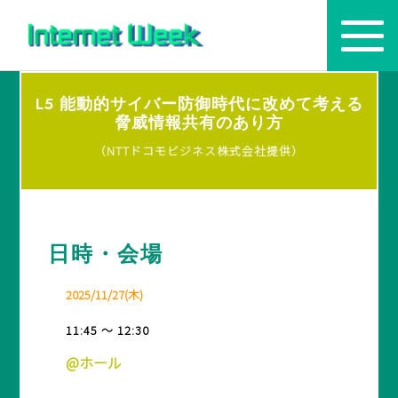
L5 能動的サイバー防御時代に改めて考える
トップ
脅威情報共有のあり方
（NTTドコモビジネス株式会社提供）
Internet Week とは
プログラム
お知らせ
日時・会場
協賛
2025/11/27(木)
主催・後援・委員
11:45 ～ 12:30
会場
@ホール
メディア掲載