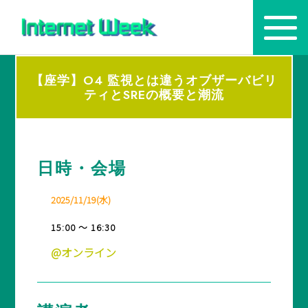
【座学】O4 監視とは違うオブザーバビリ
トップ
ティとSREの概要と潮流
Internet Week とは
プログラム
日時・会場
お知らせ
2025/11/19(水)
協賛
15:00 ～ 16:30
主催・後援・委員
@オンライン
会場
メディア掲載