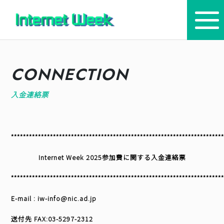
トップ
CONNECTION
Internet Week とは
入金連絡票
プログラム
お知らせ
**********************************************************************
協賛
Internet Week 2025参加費に関する入金連絡票
主催・後援・委員
**********************************************************************
E-mail : iw-info@nic.ad.jp
会場
送付先 FAX:03-5297-2312
メディア掲載