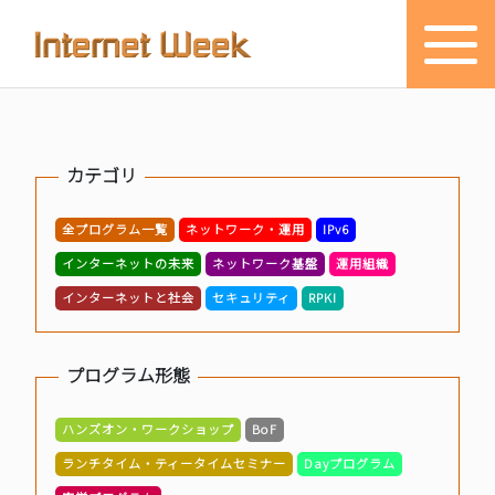
トップ
カテゴリ
Internet Week とは
全プログラム一覧
ネットワーク・運用
IPv6
プログラム
インターネットの未来
ネットワーク基盤
運用組織
お知らせ
インターネットと社会
セキュリティ
RPKI
協賛
プログラム形態
主催・後援・委員
ハンズオン・ワークショップ
BoF
会場
ランチタイム・ティータイムセミナー
Dayプログラム
メディア掲載