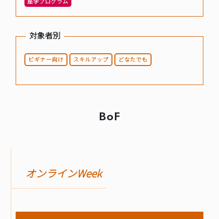
座学プログラム
BASICオンデマンド
対象者別
参加申込
ビギナー向け
スキルアップ
どなたでも
マイページ
BoF
オンラインWeek