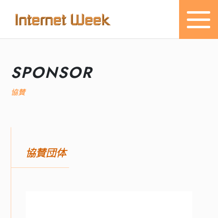
トップ
SPONSOR
Internet Week とは
協賛
プログラム
お知らせ
協賛団体
協賛
主催・後援・委員
会場
メディア掲載