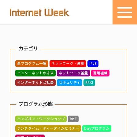
トップ
カテゴリ
Internet Week とは
全プログラム一覧
ネットワーク・運用
IPv6
プログラム
インターネットの未来
ネットワーク基盤
運用組織
お知らせ
インターネットと社会
セキュリティ
RPKI
協賛
プログラム形態
主催・後援・委員
ハンズオン・ワークショップ
BoF
会場
ランチタイム・ティータイムセミナー
Dayプログラム
メディア掲載