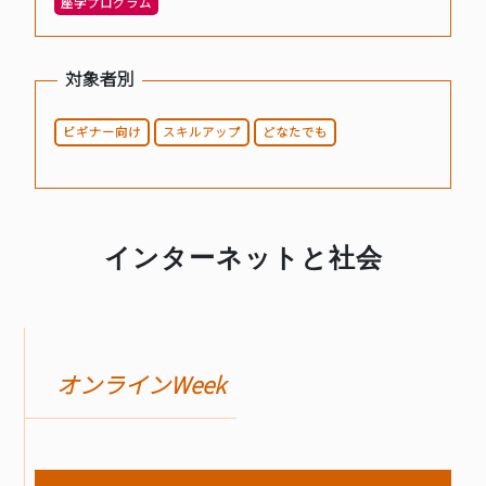
座学プログラム
BASICオンデマンド
対象者別
参加申込
ビギナー向け
スキルアップ
どなたでも
マイページ
インターネットと社会
オンラインWeek