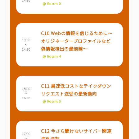
14:30
@ Room 0
C10 Webの情報を信じるために～
オリジネータープロファイルなど
13:00
～
偽情報検出の最前線～
14:30
@ Room 4
C11 最速低コストなテイクダウン
15:00
リクエスト送受の最新動向
～
16:30
@ Room 0
C12 今さら聞けないサイバー関連
17:00
海外法制
～