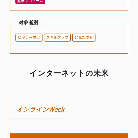
座学プログラム
BASICオンデマンド
対象者別
参加申込
ビギナー向け
スキルアップ
どなたでも
マイページ
インターネットの未来
オンラインWeek