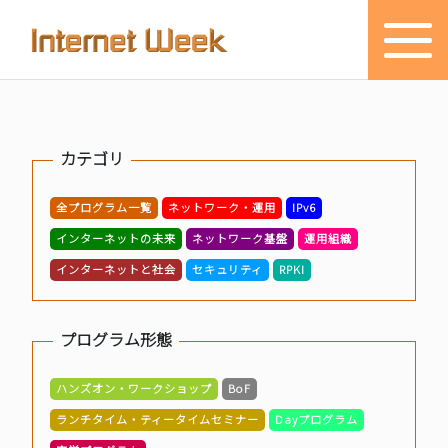
トップ
カテゴリ
Internet Week とは
全プログラム一覧
ネットワーク・運用
IPv6
プログラム
インターネットの未来
ネットワーク基盤
運用組織
お知らせ
インターネットと社会
セキュリティ
RPKI
協賛
プログラム形態
主催・後援・委員
ハンズオン・ワークショップ
BoF
会場
ランチタイム・ティータイムセミナー
Dayプログラム
メディア掲載