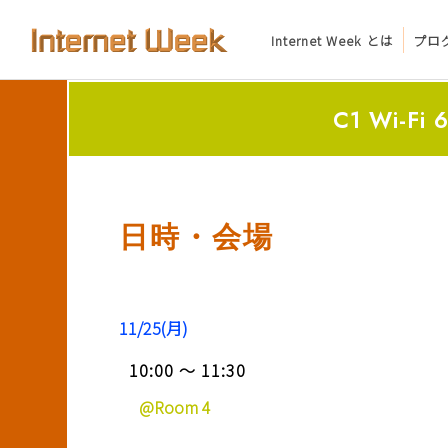
Internet Week とは
プロ
トップ
C1 Wi-F
Internet Week とは
プログラム
日時・会場
お知らせ
協賛
11/25(月)
主催・後援・委員
10:00 ～ 11:30
会場
@Room 4
メディア掲載