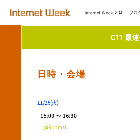
Internet Week とは
プロ
トップ
C11 
Internet Week とは
プログラム
日時・会場
お知らせ
協賛
11/26(火)
主催・後援・委員
15:00 ～ 16:30
会場
@Room 0
メディア掲載