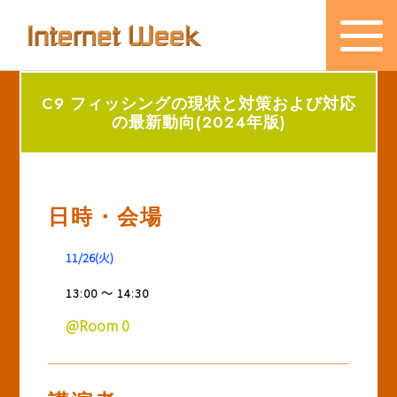
C9 フィッシングの現状と対策および対応
トップ
の最新動向(2024年版)
Internet Week とは
プログラム
日時・会場
お知らせ
11/26(火)
協賛
13:00 ～ 14:30
主催・後援・委員
@Room 0
会場
メディア掲載