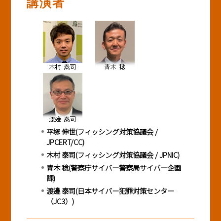
講演者
BASICオンデマンド
参加申込
マイページ
平塚 伸世(フィッシング対策協議会 /
JPCERT/CC)
木村 泰司(フィッシング対策協議会 / JPNIC)
青木 稔
(
警察庁サイバー警察局サイバー企画
課
)
渡邊 泰司(日本サイバー犯罪対策センター
（JC3）)