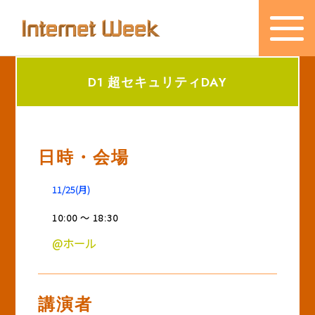
D1 超セキュリティDAY
トップ
Internet Week とは
日時・会場
プログラム
お知らせ
11/25(月)
協賛
10:00 ～ 18:30
@ホール
主催・後援・委員
会場
講演者
メディア掲載