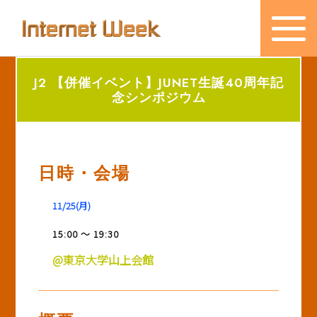
J2 【併催イベント】JUNET生誕40周年記
トップ
念シンポジウム
Internet Week とは
プログラム
日時・会場
お知らせ
11/25(月)
協賛
15:00 ～ 19:30
主催・後援・委員
@東京大学山上会館
会場
メディア掲載