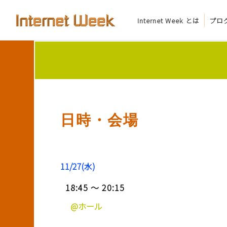
Internet Week とは
プロ
トップ
Internet Week とは
プログラム
日時・会場
お知らせ
協賛
11/27(水)
主催・後援・委員
18:45 ～ 20:15
会場
@ホール
メディア掲載