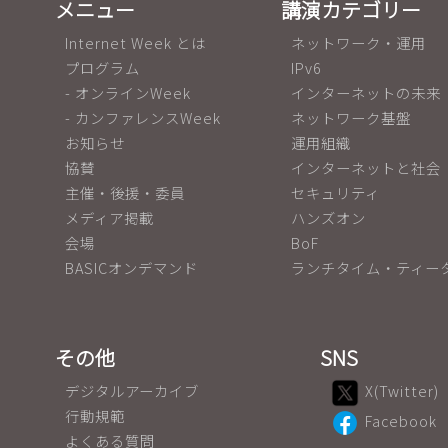
メニュー
講演カテゴリー
Internet Week とは
ネットワーク・運用
プログラム
IPv6
- オンラインWeek
インターネットの未来
- カンファレンスWeek
ネットワーク基盤
お知らせ
運用組織
協賛
インターネットと社会
主催・後援・委員
セキュリティ
メディア掲載
ハンズオン
会場
BoF
BASICオンデマンド
ランチタイム・ティー
その他
SNS
デジタルアーカイブ
X(Twitter)
行動規範
Facebook
よくある質問