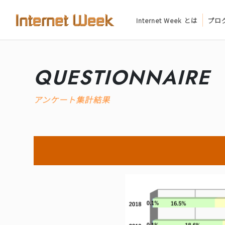
Internet Week とは
プロ
トップ
QUESTIONNAIRE
Internet Week とは
アンケート集計結果
プログラム
お知らせ
協賛
主催・後援・委員
会場
メディア掲載