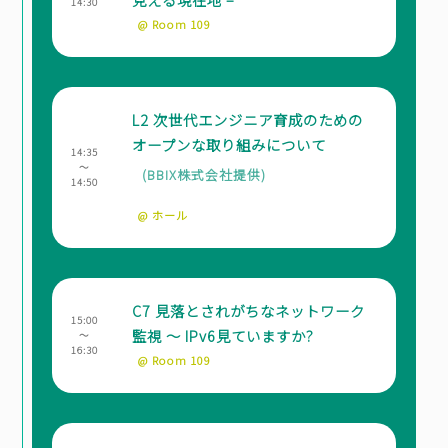
14:30
@ Room 109
L2 次世代エンジニア育成のための
オープンな取り組みについて
14:35
～
(BBIX株式会社
提供
)
14:50
@ ホール
C7 見落とされがちなネットワーク
15:00
監視 〜 IPv6見ていますか?
～
16:30
@ Room 109