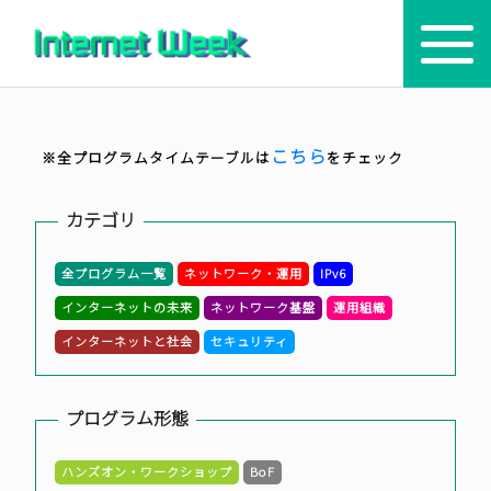
トップ
こちら
※全プログラムタイムテーブルは
をチェック
Internet Week とは
カテゴリ
プログラム
全プログラム一覧
ネットワーク・運用
IPv6
お知らせ
インターネットの未来
ネットワーク基盤
運用組織
協賛
インターネットと社会
セキュリティ
主催・後援・委員
プログラム形態
会場
ハンズオン・ワークショップ
BoF
メディア掲載