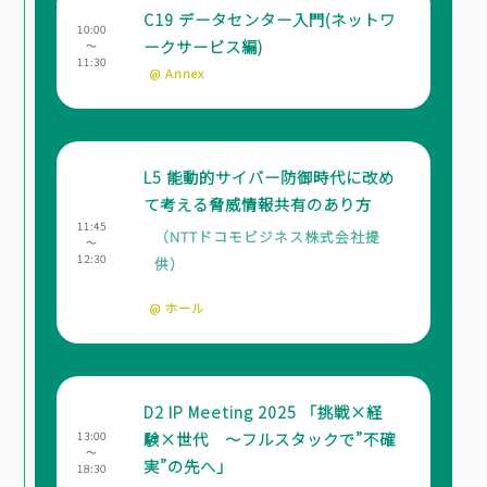
C19 データセンター入門(ネットワ
10:00
ークサービス編)
～
11:30
@ Annex
L5 能動的サイバー防御時代に改め
て考える脅威情報共有のあり方
11:45
（NTTドコモビジネス株式会社提
～
12:30
供）
@ ホール
D2 IP Meeting 2025 「挑戦×経
験×世代 ～フルスタックで”不確
13:00
～
実”の先へ」
18:30