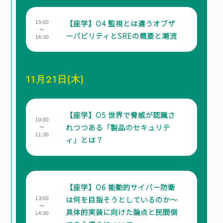
【座学】O4 監視とは違うオブザ
15:00
～
ーバビリティとSREの概要と潮流
16:30
11月21日(木)
【座学】O5 世界で脅威が認識さ
10:00
れつつある「製品のセキュリテ
～
11:30
ィ」とは？
【座学】O6 能動的サイバー防衛
は何を目指そうとしているのか～
13:00
～
具体的実装に向けた論点と民間側
14:30